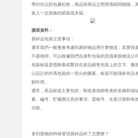
帶封住以防包裹松散，商品與商品之間用薄紙闆相隔，
裝入一定規格的紙箱或木箱。
擴展資料：
易碎品包裝注意事項：
通常我們一般隻會考慮到易碎物品用什麽物流，其實很
不盡相同，可以根據我們自身對包裝的意識來跟物流公
包裝标簽是指附着或繫挂在産品銷售包裝上的文字、圖
心設計的作爲包裝的一部分的圖案。标簽可能僅标有品
銷作用。
通常，産品标簽主要包括：制造者或銷售者的名稱和地
量、編号、貯藏應注意的事項、質檢号、生産日期和有
功效。
拿到貨物的時候發現易碎品碎了怎麽辦？