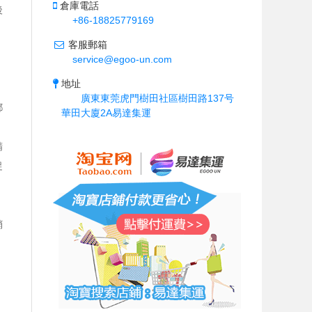
倉庫電話
後
+86-18825779169
客服郵箱
service@egoo-un.com
地址
廣東東莞虎門樹田社區樹田路137号
都
華田大廈2A易達集運
精
促
銷