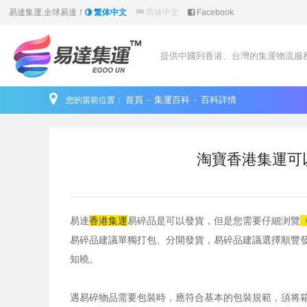
易達集運,全球易達！
繁体中文
简体中文
Facebook
提供中國到香港、台灣的集運物流服
首頁
集運百科
百科詳情
您的當前位置：
-
-
淘寶香港集運可
易達
香港
集運
易碎品是可以發貨，但是您需要仔細浏覽
易碎品建議單獨打包、分開發貨，易碎品建議選擇順豐發
知曉。
遇易碎物品需要包裝時，應符合基本的包裝規範，須将