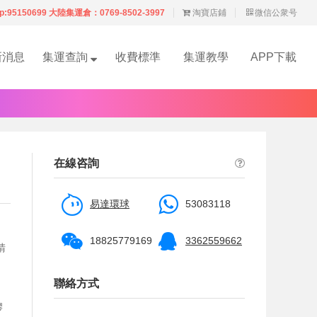
p:95150699 大陸集運倉：0769-8502-3997
淘寶店鋪
微信公衆号
新消息
集運查詢
收費標準
集運教學
APP下載
在線咨詢
易達環球
53083118
18825779169
3362559662
請
聯絡方式
膠