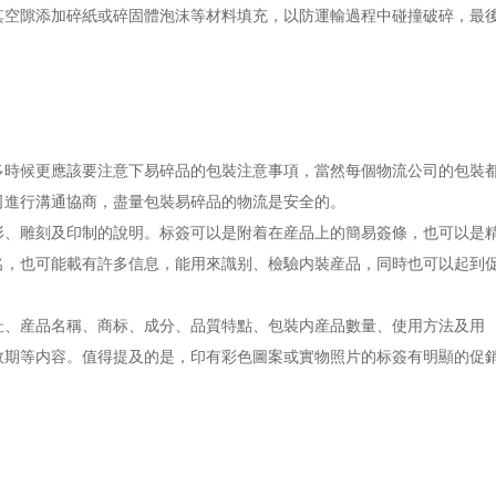
其空隙添加碎紙或碎固體泡沫等材料填充，以防運輸過程中碰撞破碎，最
多時候更應該要注意下易碎品的包裝注意事項，當然每個物流公司的包裝
司進行溝通協商，盡量包裝易碎品的物流是安全的。
形、雕刻及印制的說明。标簽可以是附着在産品上的簡易簽條，也可以是
名，也可能載有許多信息，能用來識别、檢驗内裝産品，同時也可以起到
址、産品名稱、商标、成分、品質特點、包裝内産品數量、使用方法及用
效期等内容。值得提及的是，印有彩色圖案或實物照片的标簽有明顯的促