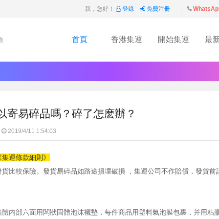
親，您好！
登錄
免費注冊
WhatsAp
首頁
香港集運
開始集運
最
務
以寄易碎品嗎？碎了怎麽辦？
2019/4/11 1:54:03
《集運條款細則》
貨比較保險。發貨易碎品如路途損壞破損 ，集運公司不作賠償，發貨前
箱體内部六面用闆狀固體泡沫襯墊，每件商品用塑料氣泡膜包裹，并用粘