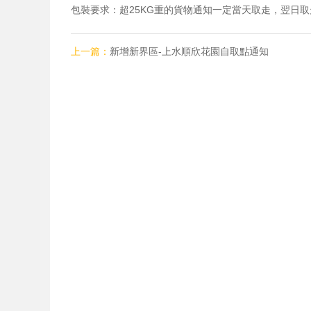
包裝要求：超25KG重的貨物通知一定當天取走，翌日取
上一篇：
新增新界區-上水順欣花園自取點通知