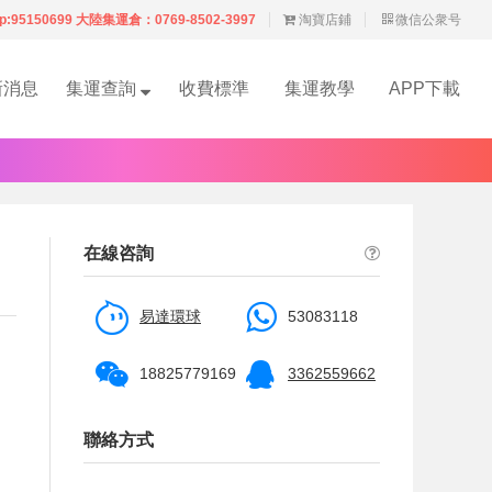
p:95150699 大陸集運倉：0769-8502-3997
淘寶店鋪
微信公衆号
新消息
集運查詢
收費標準
集運教學
APP下載
在線咨詢
易達環球
53083118
18825779169
3362559662
聯絡方式