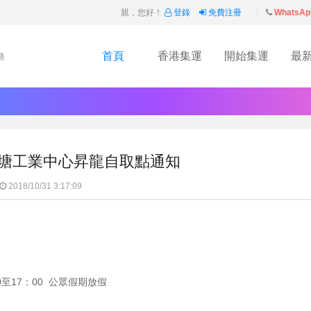
親，您好！
登錄
免費注冊
WhatsAp
首頁
香港集運
開始集運
最
務
觀塘工業中心昇龍自取點通知
2018/10/31 3:17:09
0至17：00 公眾假期放假