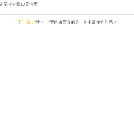
走要收倉費10元港币
下一篇：
“雙十一”賣的東西真的是一年中最便宜的嗎？