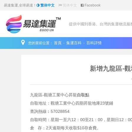
易達集運,全球易達！
繁体中文
简体中文
Facebook
提供中國到香港、台灣的集運物流服
首頁
集運百科
百科詳情
您的當前位置：
-
-
新增九龍區-
九龍區-觀塘工業中心昇龍
自取點
自取地址：觀塘工業中心四期昇龍地庫23號鋪
查詢熱線︰57028854
自取時間：星期一至六12：00至21：00，星期日12：0
倉 存：2天逾期每天收取$10存倉費。